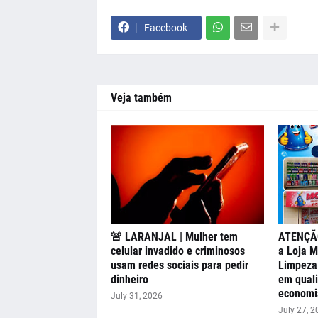
Facebook
Veja também
🚨 LARANJAL | Mulher tem
ATENÇÃO
celular invadido e criminosos
a Loja M
usam redes sociais para pedir
Limpeza 
dinheiro
em quali
economi
July 31, 2026
July 27, 2