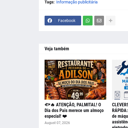
Tags:
Informação publicitária
Facebook
Veja também
🐟🔥 ATENÇÃO, PALMITAL! O
CLEVER
Dia dos Pais merece um almoço
RÁPIDA: 
especial! ❤️
de máqui
assistên
August 07, 2026
eletrodo