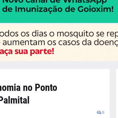
onomia no Ponto
almital
0