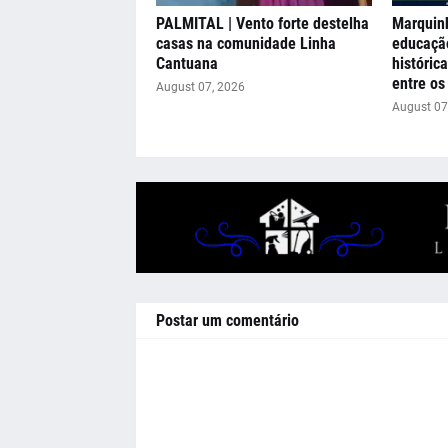
PALMITAL | Vento forte destelha
Marquinh
casas na comunidade Linha
educação
Cantuana
históric
entre os
August 07, 2026
August 07
Postar um comentário