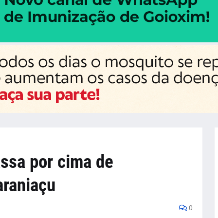
ssa por cima de
araniaçu
0