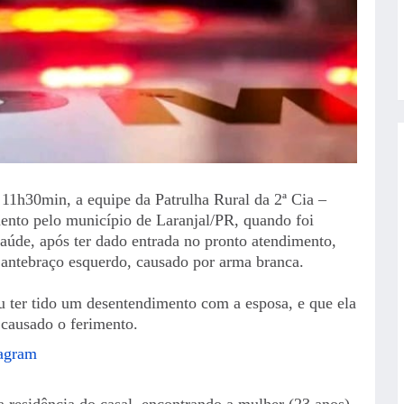
 11h30min, a equipe da Patrulha Rural da 2ª Cia –
mento pelo município de Laranjal/PR, quando foi
aúde, após ter dado entrada no pronto atendimento,
ntebraço esquerdo, causado por arma branca.
u ter tido um desentendimento com a esposa, e que ela
 causado o ferimento.
tagram
a residência do casal, encontrando a mulher (23 anos),