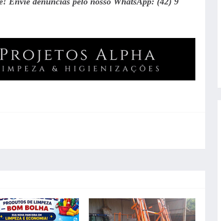
te! Envie denúncias pelo nosso WhatsApp: (42) 9