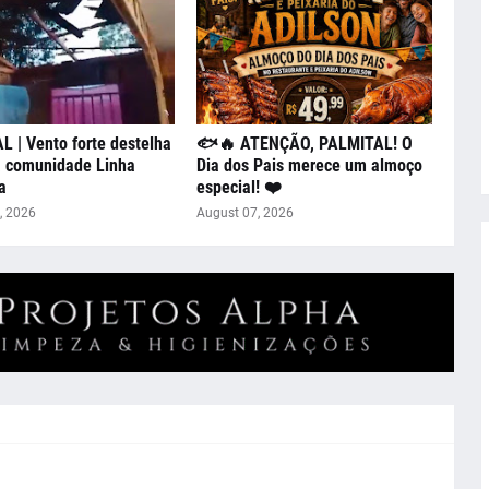
 | Vento forte destelha
🐟🔥 ATENÇÃO, PALMITAL! O
a comunidade Linha
Dia dos Pais merece um almoço
a
especial! ❤️
, 2026
August 07, 2026