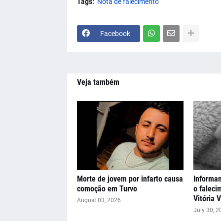
Tags:
Nota de falecimento
Facebook
Veja também
Morte de jovem por infarto causa
Informa
comoção em Turvo
o falec
Vitória 
August 03, 2026
July 30, 2