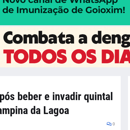
ós beber e invadir quintal
ampina da Lagoa
0