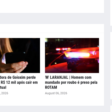
dora de Goioxim perde
🚨 LARANJAL | Homem com
 R$ 12 mil após cair em
mandado por roubo é preso pela
tual
ROTAM
, 2026
August 06, 2026