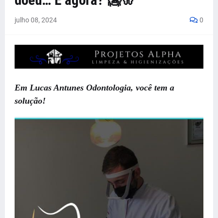
doeu… E agora? 🥶🦷
julho 08, 2024
0
Em Lucas Antunes Odontologia, você tem a
solução!