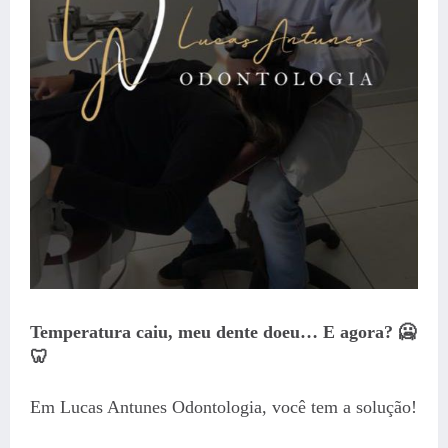
Temperatura caiu, meu dente doeu… E agora? 🥶
🦷
Em Lucas Antunes Odontologia, você tem a solução!