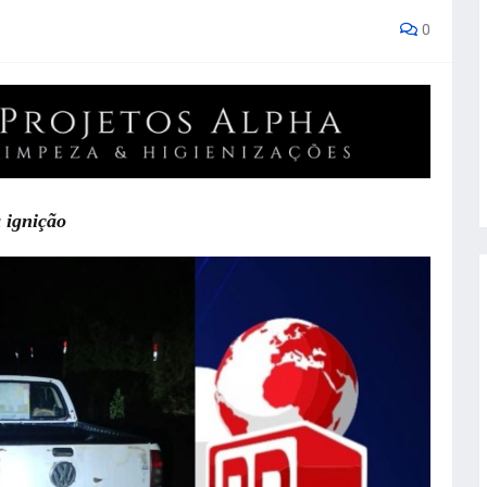
0
a ignição