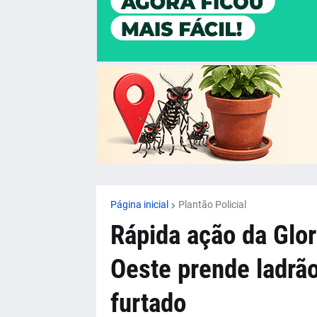
Página inicial
Plantão Policial
Rápida ação da Glo
Oeste prende ladrão
furtado