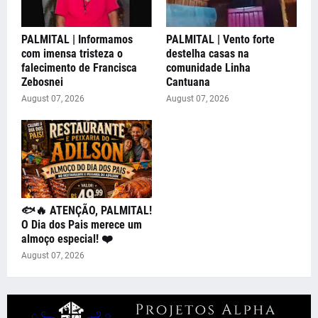
PALMITAL | Informamos
PALMITAL | Vento forte
com imensa tristeza o
destelha casas na
falecimento de Francisca
comunidade Linha
Zebosnei
Cantuana
August 07, 2026
August 07, 2026
🐟🔥 ATENÇÃO, PALMITAL!
O Dia dos Pais merece um
almoço especial! ❤️
August 07, 2026