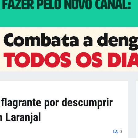
lagrante por descumprir
 Laranjal
0