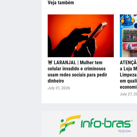
Veja também
🚨 LARANJAL | Mulher tem
ATENÇÃO
celular invadido e criminosos
a Loja M
usam redes sociais para pedir
Limpeza 
dinheiro
em quali
economi
July 31, 2026
July 27, 2