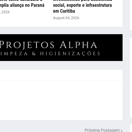
mplia aliança no Paraná
social, esporte e infraestrutura
em Curitiba
, 2026
August 04, 2026
Próxima Postagem