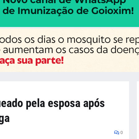
eado pela esposa após
ga
0