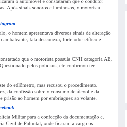
calizaram o automóvel e constataram que o condutor
s. Após sinais sonoros e luminosos, o motorista
stagram
o, o homem apresentava diversos sinais de alteração
ambaleante, fala desconexa, forte odor etílico e
 constatado que o motorista possuía CNH categoria AE,
Questionado pelos policiais, ele confirmou ter
este do etilômetro, mas recusou o procedimento.
ez, da confissão sobre o consumo de álcool e da
 de prisão ao homem por embriaguez ao volante.
acebook
lícia Militar para a confecção da documentação e,
ia Civil de Palmital, onde ficaram a cargo os