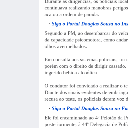
Durante as diligências, os policiais lo
continuava realizando manobras perigosa
acatou a ordem de parada.
Siga o Portal Douglas Souza no In
Segundo a PM, ao desembarcar do veícul
da capacidade psicomotora, como andar c
olhos avermelhados.
Em consulta aos sistemas policiais, foi
porém com o direito de dirigir cassado. 
ingerido bebida alcoólica.
O condutor foi convidado a realizar o t
Diante dos sinais evidentes de embriagu
recusa ao teste, os policiais deram voz
Siga o Portal Douglas Souza no F
Ele foi encaminhado ao 4º Pelotão da Po
posteriormente, à 44ª Delegacia de Políc