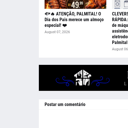
🐟🔥 ATENÇÃO, PALMITAL! O
CLEVER
Dia dos Pais merece um almoço
RÁPIDA: 
especial! ❤️
de máqui
assistên
August 07, 2026
eletrodo
Palmital
August 06
Postar um comentário